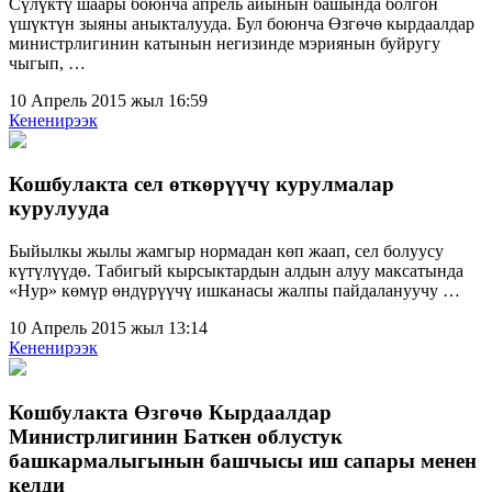
Сүлүктү шаары боюнча апрель айынын башында болгон
үшүктүн зыяны аныкталууда. Бул боюнча Өзгөчө кырдаалдар
министрлигинин катынын негизинде мэриянын буйругу
чыгып, …
10 Апрель 2015 жыл 16:59
Кененирээк
Кошбулакта сел өткөрүүчү курулмалар
курулууда
Быйылкы жылы жамгыр нормадан көп жаап, сел болуусу
күтүлүүдө. Табигый кырсыктардын алдын алуу максатында
«Нур» көмүр өндүрүүчү ишканасы жалпы пайдалануучу …
10 Апрель 2015 жыл 13:14
Кененирээк
Кошбулакта Өзгөчө Кырдаалдар
Министрлигинин Баткен облустук
башкармалыгынын башчысы иш сапары менен
келди