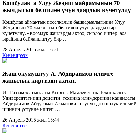
Кошбулакта Улуу Жеңиш майрамынын 70
жылдыгын белгилөө үчүн даярдык күчөтүлдү
Кошбулак аймактык поселкалык башкармалыгында Улуу
Жеңиштин 70 жылдыгын белгилөө үчүн даярдыктар
күчөтүлдү. «Коомдук жайларды актоо, сырдоо иштер аба-
ырайына байланыштуу бир …
28 Апрель 2015 жыл 16:21
Кененирээк
Жаш окумуштуу А. Абдираимов илимге
жаңылык киргизип жатат.
И. Раззаков атындагы Кыргыз Мамлекеттик Техникалык
Университетинин доценти, техника илимдеринин кандидаты
Абдираимов Абдусамат Акматович өзүнүн докторлук илимий
ишинин үстүндө иштеп …
26 Апрель 2015 жыл 15:44
Кененирээк