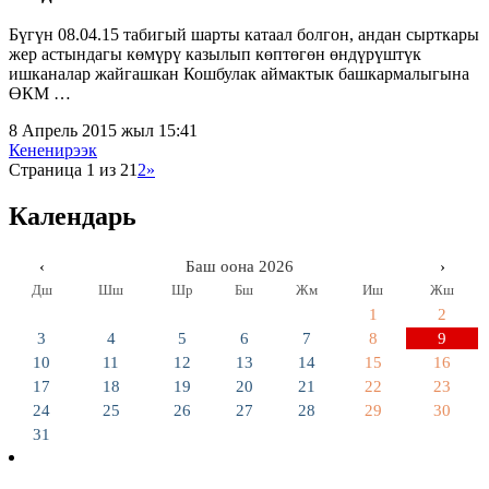
Бүгүн 08.04.15 табигый шарты катаал болгон, андан сырткары
жер астындагы көмүрү казылып көптөгөн өндүрүштүк
ишканалар жайгашкан Кошбулак аймактык башкармалыгына
ӨКМ …
8 Апрель 2015 жыл 15:41
Кененирээк
Страница 1 из 2
1
2
»
Календарь
‹
Баш оона 2026
›
Дш
Шш
Шр
Бш
Жм
Иш
Жш
1
2
3
4
5
6
7
8
9
10
11
12
13
14
15
16
17
18
19
20
21
22
23
24
25
26
27
28
29
30
31