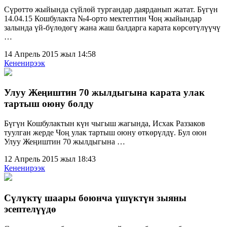
Сүрөттө жыйында сүйлөй тургандар даярданып жатат. Бүгүн
14.04.15 Кошбулакта №4-орто мектептин Чоң жыйындар
залында үй-бүлөдөгү жана жаш балдарга карата көрсөтүлүүчү
…
14 Апрель 2015 жыл 14:58
Кененирээк
Улуу Жеңиштин 70 жылдыгына карата улак
тартыш оюну болду
Бүгүн Кошбулактын күн чыгыш жагында, Исхак Раззаков
туулган жерде Чоң улак тартыш оюну өткөрүлдү. Бул оюн
Улуу Жеңиштин 70 жылдыгына …
12 Апрель 2015 жыл 18:43
Кененирээк
Сүлүктү шаары боюнча үшүктүн зыяны
эсептелүүдө