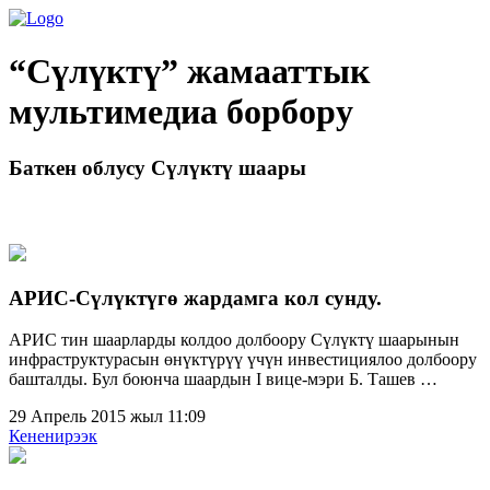
“Сүлүктү” жамааттык
мультимедиа борбору
Баткен облусу Сүлүктү шаары
АРИС-Сүлүктүгө жардамга кол сунду.
АРИС тин шаарларды колдоо долбоору Сүлүктү шаарынын
инфраструктурасын өнүктүрүү үчүн инвестициялоо долбоору
башталды. Бул боюнча шаардын I вице-мэри Б. Ташев …
29 Апрель 2015 жыл 11:09
Кененирээк