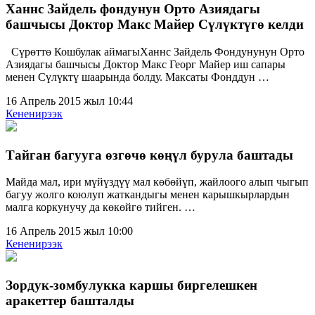
Ханнс Зайдель фондунун Орто Азиядагы
башчысы Доктор Макс Майер Сүлүктүгө келди
Сүрөттө Кошбулак аймагыХаннс Зайдель Фондунунун Орто
Азиядагы башчысы Доктор Макс Георг Майер иш сапары
менен Сүлүктү шаарында болду. Максаты Фонддун …
16 Апрель 2015 жыл 10:44
Кененирээк
Тайган багууга өзгөчө көңүл бурула баштады
Майда мал, ири мүйүздүү мал көбөйүп, жайлоого алып чыгып
багуу жолго коюлуп жаткандыгы менен карышкырлардын
малга коркунучу да көкөйгө тийген. …
16 Апрель 2015 жыл 10:00
Кененирээк
Зордук-зомбулукка каршы биргелешкен
аракеттер башталды